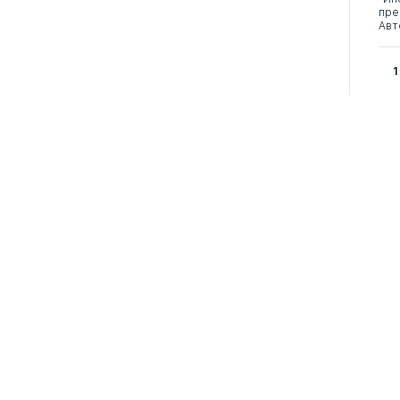
пре
Авт
1