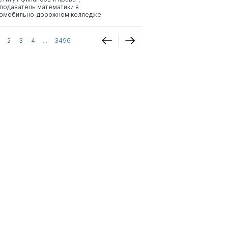
подаватель математики в
омобильно-дорожном колледже
2
3
4
...
3496