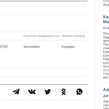
Ста
мед
Ка
Ма
Ста
Про
Научная специальность
Ученая степень
пед
фил
Пят
НИЗМ
Экономика
Кандидат
уни
Кав
рук
Кав
рук
исс
сот
гос
инс
Ал
Даг
Зав
учр
"Ин