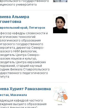
вропольского государственного
ицинского университета
зиева Альмира
гометовна
вропольский край, Пятигорск
фессор кафедры словесности и
агогических технологий
ологического образования
игорского государственного
верситета, директор Северо-
казского НИИ филологии,
оводитель Центра Северо-
казских языков и культур,
оводитель Центра евразийских
ледований, старший научный
рудник Филиала Ставропольского
ударственного педагогического
титута
иева Хурият Рамазановна
естан, Махачкала
едующая кафедрой частного
еждение высшего образования
ститут финансов и права";