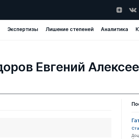
Экспертизы
Лишение степеней
Аналитика
К
оров Евгений Алексе
По
Га
Ста
Доц