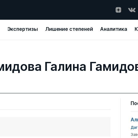
Экспертизы
Лишение степеней
Аналитика
К
мидова Галина Гамидо
По
Ал
Даг
Зав