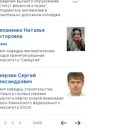
еждение высшего образования
ститут финансов и права";
подаватель математики в
омобильно-дорожном колледже
епаненко Наталья
кторовна
ква
ент кафедры математических
одов принятия решений
верситета "Синергия"
верзин Сергей
ександрович
ент кафедры строительства
тяных и газовых скважин
ультета нефтегазовой инженерии
еро-Кавказского федерального
верситета (2024)
2
3
4
...
3496