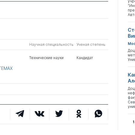
учр
"Ин
пре
Авт
Ст
Ви
Мос
Научная специальность
Ученая степень
Доц
мет
Технические науки
Кандидат
Уни
ТЕМАХ
Ка
Ал
Доц
неф
фак
Сев
уни
1