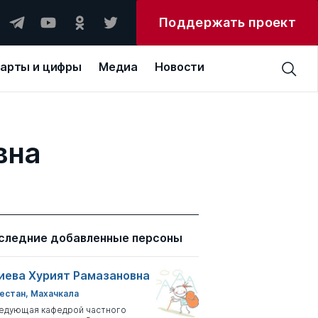
Поддержать проект
арты и цифры
Медиа
Новости
вна
следние добавленные персоны
иева Хурият Рамазановна
естан, Махачкала
едующая кафедрой частного