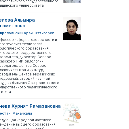
вропольского государственного
ицинского университета
зиева Альмира
гометовна
вропольский край, Пятигорск
фессор кафедры словесности и
агогических технологий
ологического образования
игорского государственного
верситета, директор Северо-
казского НИИ филологии,
оводитель Центра Северо-
казских языков и культур,
оводитель Центра евразийских
ледований, старший научный
рудник Филиала Ставропольского
ударственного педагогического
титута
иева Хурият Рамазановна
естан, Махачкала
едующая кафедрой частного
еждение высшего образования
ститут финансов и права";