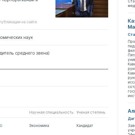
Ста
мед
Ка
публикации на сайте
Ма
Ста
номических наук
Про
пед
фил
дитель среднего звена)
Пят
уни
Кав
рук
Кав
рук
исс
сот
гос
инс
Ал
Научная специальность
Ученая степень
Даг
о
Экономика
Кандидат
Зав
учр
"Ин