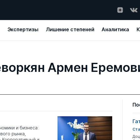
Экспертизы
Лишение степеней
Аналитика
К
еворкян Армен Еремов
По
Га
номики и бизнеса:
Ста
вого рынка,
Доц
 Корпоративный и