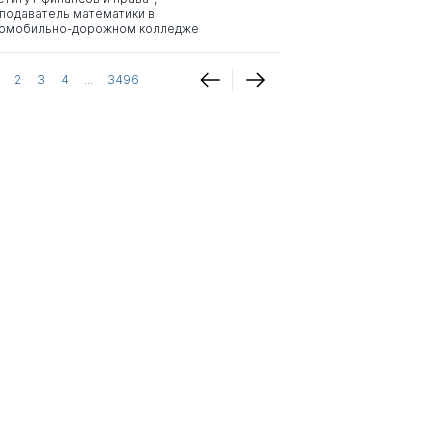
подаватель математики в
омобильно-дорожном колледже
2
3
4
...
3496