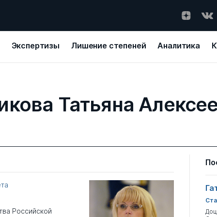
Экспертизы
Лишение степеней
Аналитика
К
икова Татьяна Алексе
По
ета
Га
Ста
тва Российской
Доц