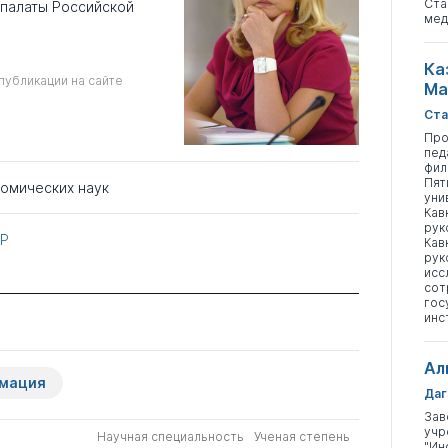
Ста
 палаты Российской
мед
Ка
публикации на сайте
Ма
Ста
Про
пед
фил
Пят
номических наук
уни
Кав
рук
ОР
Кав
рук
исс
сот
гос
инс
Ал
рмация
Даг
Зав
учр
Научная специальность
Ученая степень
"Ин