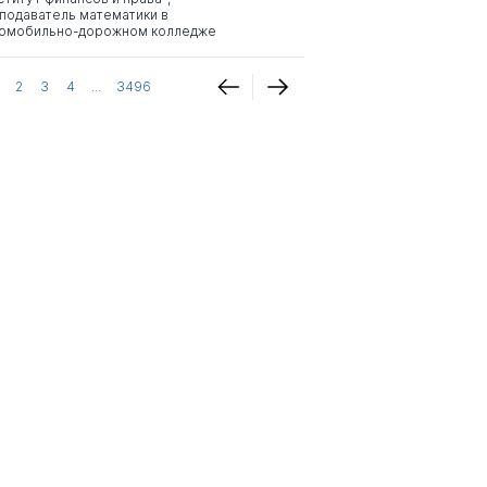
подаватель математики в
омобильно-дорожном колледже
2
3
4
...
3496