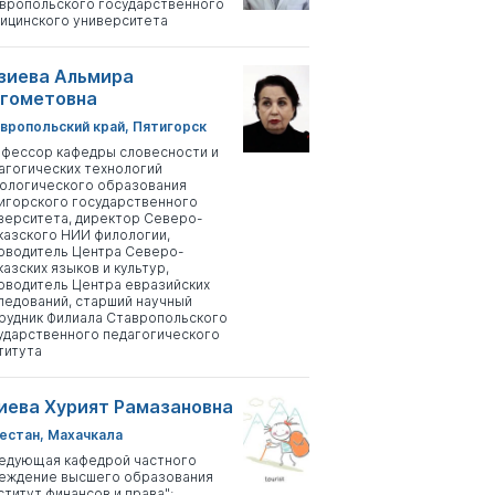
вропольского государственного
ицинского университета
зиева Альмира
гометовна
вропольский край, Пятигорск
фессор кафедры словесности и
агогических технологий
ологического образования
игорского государственного
верситета, директор Северо-
казского НИИ филологии,
оводитель Центра Северо-
казских языков и культур,
оводитель Центра евразийских
ледований, старший научный
рудник Филиала Ставропольского
ударственного педагогического
титута
иева Хурият Рамазановна
естан, Махачкала
едующая кафедрой частного
еждение высшего образования
ститут финансов и права";