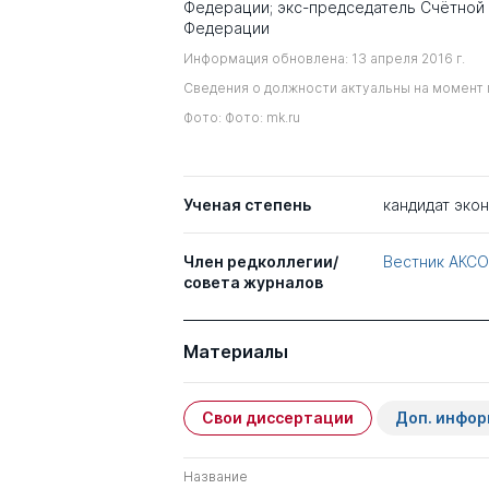
Федерации; экс-председатель Счётной
Федерации
Информация обновлена: 13 апреля 2016 г.
Сведения о должности актуальны на момент 
Фото: Фото: mk.ru
Ученая степень
кандидат эко
Член редколлегии/
Вестник АКС
совета журналов
Материалы
Свои диссертации
Доп. инфо
Название