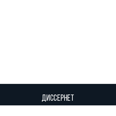
ДИССЕРНЕТ
Вольное сетевое сообщество экспертов, исследователей и
репортеров, посвящающих свой труд разоблачениям мошенников,