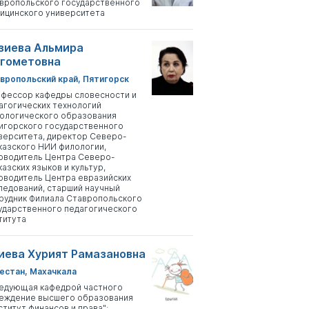
вропольского государственного
ицинского университета
зиева Альмира
гометовна
вропольский край, Пятигорск
фессор кафедры словесности и
агогических технологий
ологического образования
игорского государственного
верситета, директор Северо-
казского НИИ филологии,
оводитель Центра Северо-
казских языков и культур,
оводитель Центра евразийских
ледований, старший научный
рудник Филиала Ставропольского
ударственного педагогического
титута
иева Хурият Рамазановна
естан, Махачкала
едующая кафедрой частного
еждение высшего образования
ститут финансов и права";