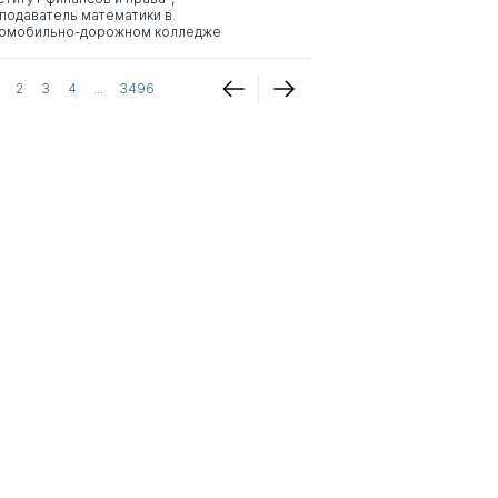
подаватель математики в
омобильно-дорожном колледже
2
3
4
...
3496