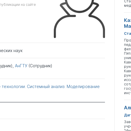
Ста
публикации на сайте
мед
Ка
Ма
Ста
Про
пед
фил
ческих наук
Пят
уни
Кав
удник),
АнГТУ
(Сотрудник)
рук
Кав
рук
исс
сот
технологии. Системный анализ. Моделирование
гос
инс
Ал
Даг
Зав
учр
"Ин