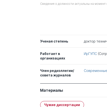
Сведения о должности актуальны на момент 
Ученая степень
доктор техни
Работает в
ИрГУПС
(Сотр
организациях
Член редколлегии/
Современные 
совета журналов
Материалы
Чужие диссертации