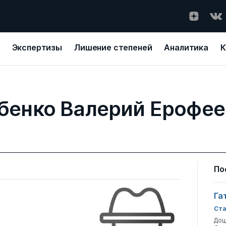
Экспертизы
Лишение степеней
Аналитика
К
бенко Валерий Ерофе
По
Га
Ста
Доц