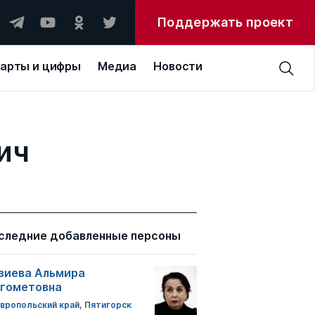
Поддержать проект
арты и цифры
Медиа
Новости
ич
следние добавленные персоны
зиева Альмира
гометовна
вропольский край, Пятигорск