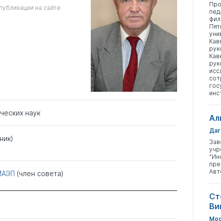
Про
публикации на сайте
пед
фил
Пят
уни
Кав
рук
Кав
рук
исс
сот
гос
инс
ческих наук
Ал
Даг
ник)
Зав
учр
"Ин
пре
Авт
МАЭП
(член совета)
Ст
Ви
Мос