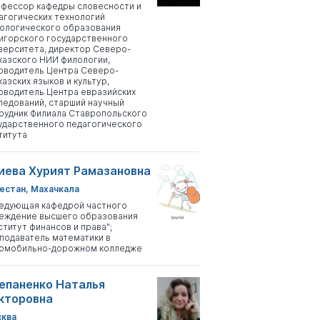
фессор кафедры словесности и
агогических технологий
ологического образования
игорского государственного
верситета, директор Северо-
казского НИИ филологии,
оводитель Центра Северо-
казских языков и культур,
оводитель Центра евразийских
ледований, старший научный
рудник Филиала Ставропольского
ударственного педагогического
титута
иева Хурият Рамазановна
естан, Махачкала
едующая кафедрой частного
еждение высшего образования
ститут финансов и права";
подаватель математики в
омобильно-дорожном колледже
епаненко Наталья
кторовна
ква