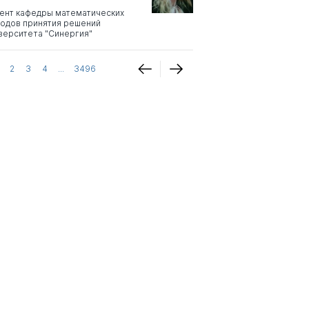
ент кафедры математических
одов принятия решений
верситета "Синергия"
2
3
4
...
3496