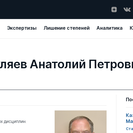
Экспертизы
Лишение степеней
Аналитика
К
уляев Анатолий Петров
По
Ка
Ма
х дисциплин.
Ста