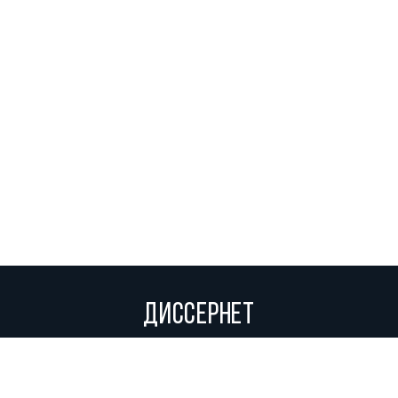
ДИССЕРНЕТ
Вольное сетевое сообщество экспертов, исследователей и
репортеров, посвящающих свой труд разоблачениям мошенников,
фальсификаторов и лжецов. Пишите нам на
info@dissernet.org.