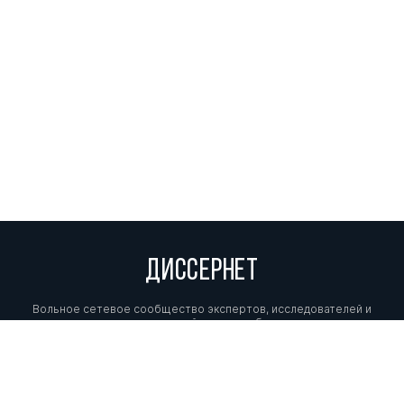
ДИССЕРНЕТ
Вольное сетевое сообщество экспертов, исследователей и
репортеров, посвящающих свой труд разоблачениям мошенников,
фальсификаторов и лжецов. Пишите нам на
info@dissernet.org.
Поддержать проект