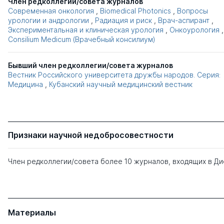
Член редколлегии/совета журналов
Современная онкология
,
Biomedical Photonics
,
Вопросы
урологии и андрологии
,
Радиация и риск
,
Врач-аспирант
,
Экспериментальная и клиническая урология
,
Онкоурология
,
Consilium Medicum (Врачебный консилиум)
Бывший член редколлегии/совета журналов
Вестник Российского университета дружбы народов. Серия:
Медицина
,
Кубанский научный медицинский вестник
Признаки научной недобросовестности
Член редколлегии/совета более 10 журналов, входящих в Д
Материалы