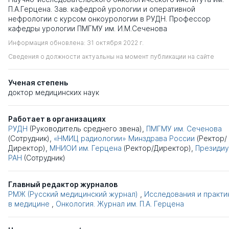
П.А.Герцена. Зав. кафедрой урологии и оперативной
нефрологии с курсом онкоурологии в РУДН. Профессор
кафедры урологии ПМГМУ им. И.М.Сеченова
Информация обновлена: 31 октября 2022 г.
Сведения о должности актуальны на момент публикации на сайте
Ученая степень
доктор медицинских наук
Работает в организациях
РУДН
(Руководитель среднего звена),
ПМГМУ им. Сеченова
(Сотрудник),
«НМИЦ радиологии» Минздрава России
(Ректор/
Директор),
МНИОИ им. Герцена
(Ректор/Директор),
Президи
РАН
(Сотрудник)
Главный редактор журналов
РМЖ (Русский медицинский журнал)
,
Исследования и практи
в медицине
,
Онкология. Журнал им. П.А. Герцена