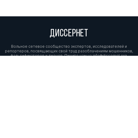
ДИССЕРНЕТ
Вольное сетевое сообщество экспертов, исследователей и
репортеров, посвящающих свой труд разоблачениям мошенников,
фальсификаторов и лжецов. Пишите нам на
info@dissernet.org.
Поддержать проект
МЫ В СОЦСЕТЯХ
© Вольное сетевое сообщество
«Диссернет». 2013—2026