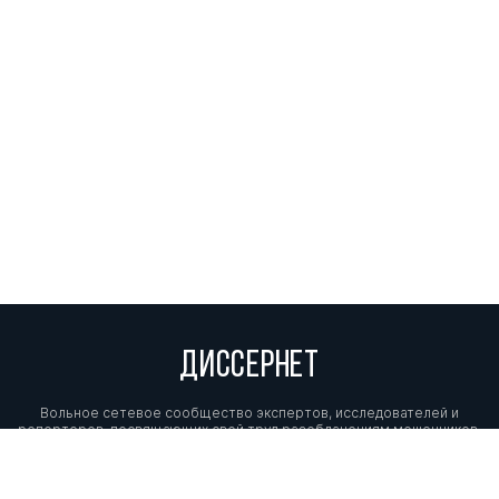
ДИССЕРНЕТ
Вольное сетевое сообщество экспертов, исследователей и
репортеров, посвящающих свой труд разоблачениям мошенников,
фальсификаторов и лжецов. Пишите нам на
info@dissernet.org.