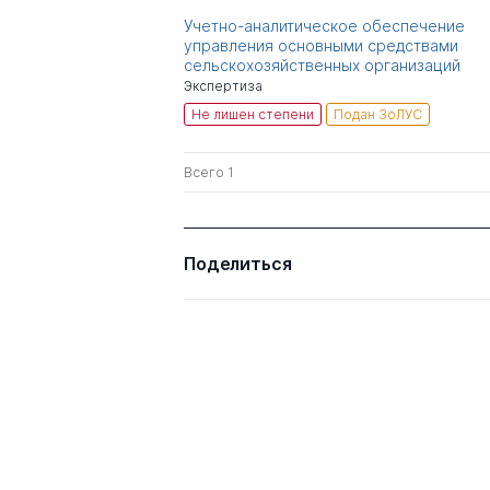
Учетно-аналитическое обеспечение
управления основными средствами
сельскохозяйственных организаций
Экспертиза
Не лишен степени
Подан ЗоЛУС
Всего 1
Поделиться