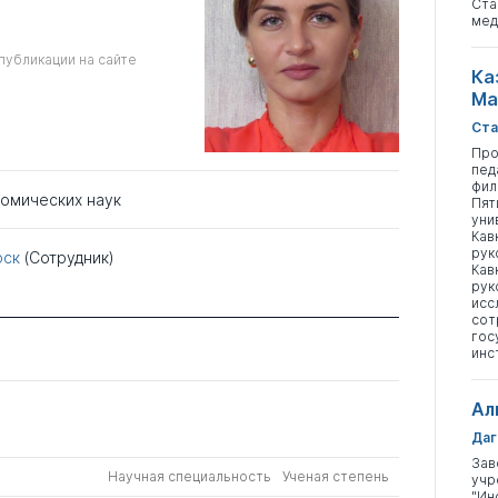
Ста
мед
публикации на сайте
Ка
Ма
Ста
Про
пед
фил
номических наук
Пят
уни
Кав
рук
рск
(Сотрудник)
Кав
рук
исс
сот
гос
инс
Ал
Даг
Зав
Научная специальность
Ученая степень
учр
"Ин