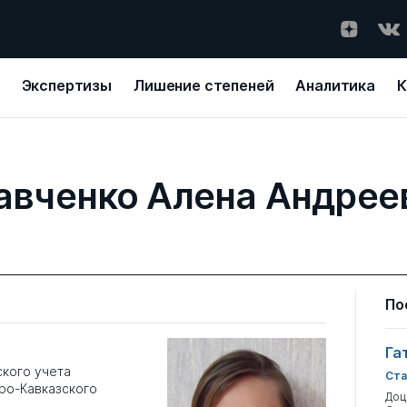
Экспертизы
Лишение степеней
Аналитика
К
авченко Алена Андрее
По
Га
ского учета
Ста
еро-Кавказского
Доц