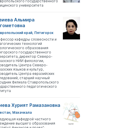
вропольского государственного
ицинского университета
зиева Альмира
гометовна
вропольский край, Пятигорск
фессор кафедры словесности и
агогических технологий
ологического образования
игорского государственного
верситета, директор Северо-
казского НИИ филологии,
оводитель Центра Северо-
казских языков и культур,
оводитель Центра евразийских
ледований, старший научный
рудник Филиала Ставропольского
ударственного педагогического
титута
иева Хурият Рамазановна
естан, Махачкала
едующая кафедрой частного
еждение высшего образования
ститут финансов и права";