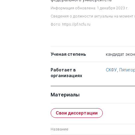
Информация обновлена: 1 декабря 2023 г.
Сведения о должности актуальны на момент 
Фото: https://pf.ncfu.ru
Ученая степень
кандидат эко
Работает в
СКФУ, Пятиго
организациях
Материалы
Свои диссертации
Название