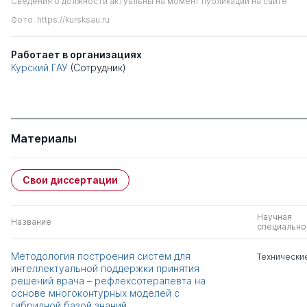
Сведения о должности актуальны на момент публикации на сайте
Фото: https://kursksau.ru
Работает в организациях
Курский ГАУ
(Сотрудник)
Материалы
Свои диссертации
Научная
Название
специально
Методология построения систем для
Технически
интеллектуальной поддержки принятия
решений врача – рефлексотерапевта на
основе многоконтурных моделей с
гибридной базой знаний