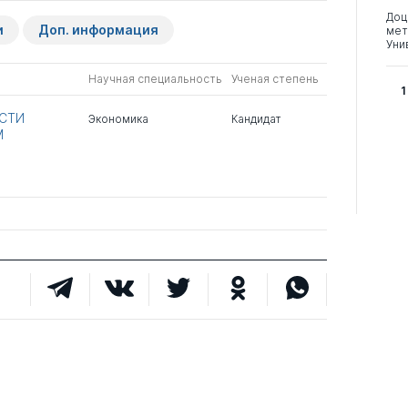
Доц
и
Доп. информация
мет
Уни
Научная специальность
Ученая степень
1
СТИ
Экономика
Кандидат
М