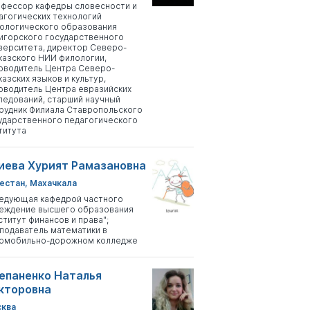
фессор кафедры словесности и
агогических технологий
ологического образования
игорского государственного
верситета, директор Северо-
казского НИИ филологии,
оводитель Центра Северо-
казских языков и культур,
оводитель Центра евразийских
ледований, старший научный
рудник Филиала Ставропольского
ударственного педагогического
титута
иева Хурият Рамазановна
естан, Махачкала
едующая кафедрой частного
еждение высшего образования
ститут финансов и права";
подаватель математики в
омобильно-дорожном колледже
епаненко Наталья
кторовна
ква