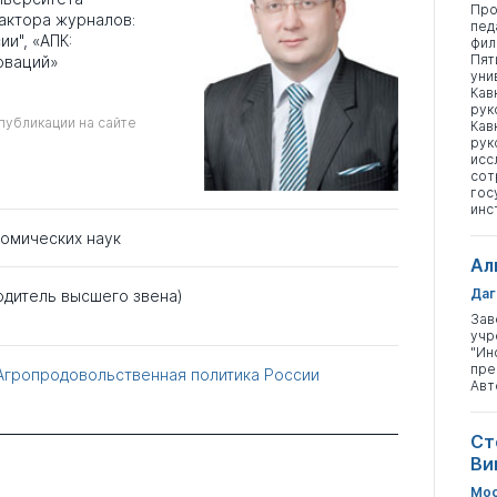
Про
дактора журналов:
пед
и", «АПК:
фил
Пят
оваций»
уни
Кав
рук
публикации на сайте
Кав
рук
исс
сот
гос
инс
номических наук
Ал
Даг
одитель высшего звена)
Зав
учр
"Ин
пре
Агропродовольственная политика России
Авт
Ст
Ви
Мос