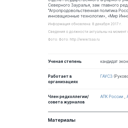
Северного Зауралья, зам. главного ре
"Агропродовольственная политика Росси
инновационные технологии», «Мир Инн
Информация обновлена: 8 декабря 2017 г.
Сведения о должности актуальны на момент 
Фото: Фото: http://www.tsaa.ru
Ученая степень
кандидат эко
Работает в
ГАУСЗ
(Руков
организациях
Член редколлегии/
АПК России
,
совета журналов
Материалы