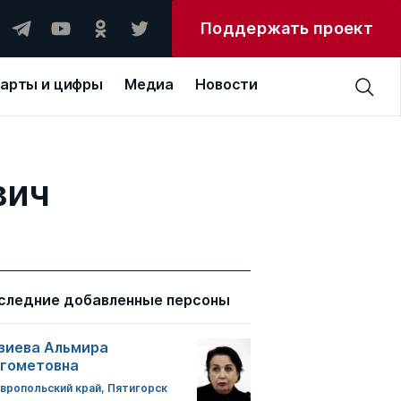
Поддержать проект
арты и цифры
Медиа
Новости
вич
следние добавленные персоны
зиева Альмира
гометовна
вропольский край, Пятигорск