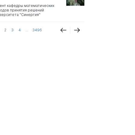
ент кафедры математических
одов принятия решений
верситета "Синергия"
2
3
4
...
3496