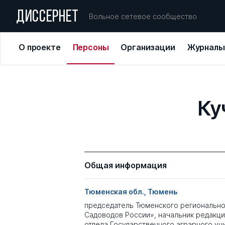
ДИССЕРНЕТ
Вольное сетевое сообщество
О проекте
Персоны
Организации
Журналы
Ку
Общая информация
Тюменская обл., Тюмень
председатель Тюменского регионально
Садоводов России», начальник редакц
отдела Государственного аграрного ун