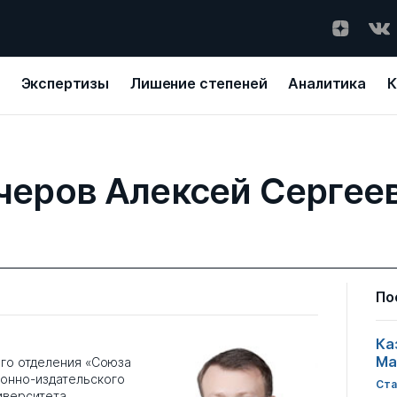
Экспертизы
Лишение степеней
Аналитика
К
черов Алексей Сергее
По
Ка
Ма
го отделения «Союза
ионно-издательского
Ста
иверситета