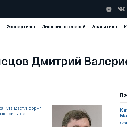
Экспертизы
Лишение степеней
Аналитика
К
нецов Дмитрий Валери
По
а "Стандартинформ"
,
Ка
ыше, сильнее!
Ма
Ста