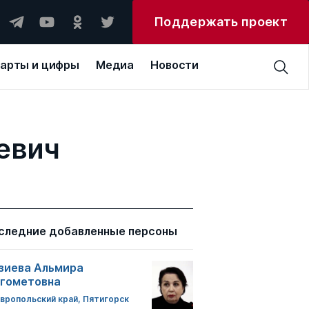
Поддержать проект
арты и цифры
Медиа
Новости
евич
следние добавленные персоны
зиева Альмира
гометовна
вропольский край, Пятигорск