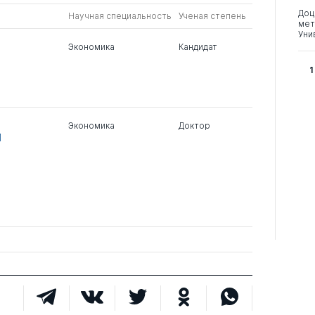
Доц
Научная специальность
Ученая степень
мет
Уни
Экономика
Кандидат
1
Экономика
Доктор
Й