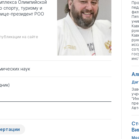
мплекса Олимпийской
Про
пед
о спорту, туризму и
фил
вице-президент РОО
Пят
уни
Кав
рук
Кав
публикации на сайте
рук
исс
сот
гос
инс
мических наук
Ал
Даг
дник)
Зав
учр
"Ин
пре
Авт
Ст
сертации
Ви
Мос