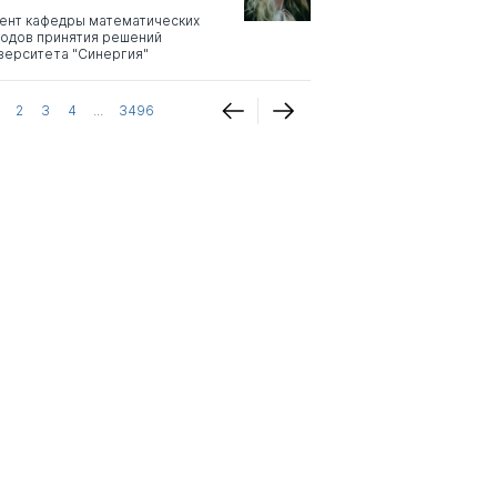
ент кафедры математических
одов принятия решений
верситета "Синергия"
2
3
4
...
3496