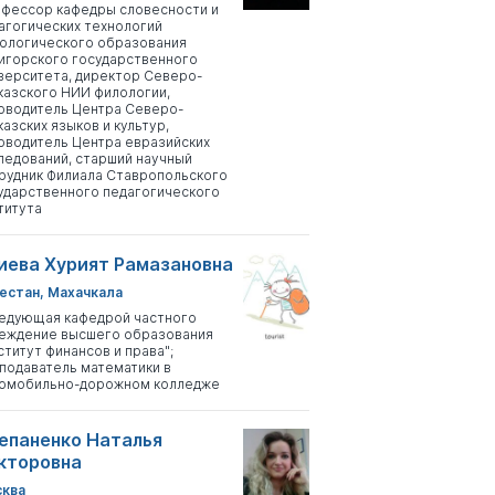
фессор кафедры словесности и
агогических технологий
ологического образования
игорского государственного
верситета, директор Северо-
казского НИИ филологии,
оводитель Центра Северо-
казских языков и культур,
оводитель Центра евразийских
ледований, старший научный
рудник Филиала Ставропольского
ударственного педагогического
титута
иева Хурият Рамазановна
естан, Махачкала
едующая кафедрой частного
еждение высшего образования
ститут финансов и права";
подаватель математики в
омобильно-дорожном колледже
епаненко Наталья
кторовна
ква