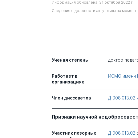
Информация обновлена: 31 октября 2022 г.
Сведения о должности актуальны на момент 
Ученая степень
доктор педаг
Работает в
ИСМО имени В
организациях
Член диссоветов
Д 008.013.02
Признаки научной недобросовес
Участник позорных
Д 008.013.02