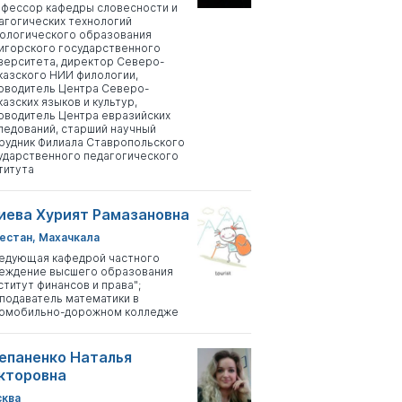
фессор кафедры словесности и
агогических технологий
ологического образования
игорского государственного
верситета, директор Северо-
казского НИИ филологии,
оводитель Центра Северо-
казских языков и культур,
оводитель Центра евразийских
ледований, старший научный
рудник Филиала Ставропольского
ударственного педагогического
титута
иева Хурият Рамазановна
естан, Махачкала
едующая кафедрой частного
еждение высшего образования
ститут финансов и права";
подаватель математики в
омобильно-дорожном колледже
епаненко Наталья
кторовна
ква