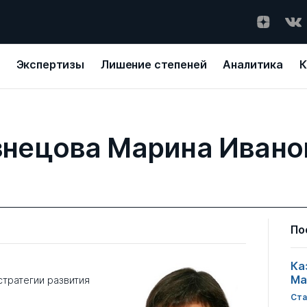
Экспертизы
Лишение степеней
Аналитика
К
знецова Марина Ивано
По
Ка
Ма
стратегии развития
Ста