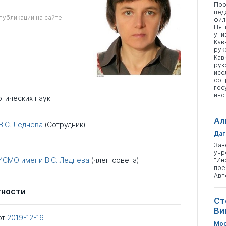
Про
пед
публикации на сайте
фил
Пят
уни
Кав
рук
Кав
рук
исс
сот
гос
инс
огических наук
Ал
.С. Леднева
(Сотрудник)
Даг
Зав
учр
ИСМО имени В.С. Леднева
(член совета)
"Ин
пре
Авт
тности
Ст
Ви
от
2019-12-16
Мос