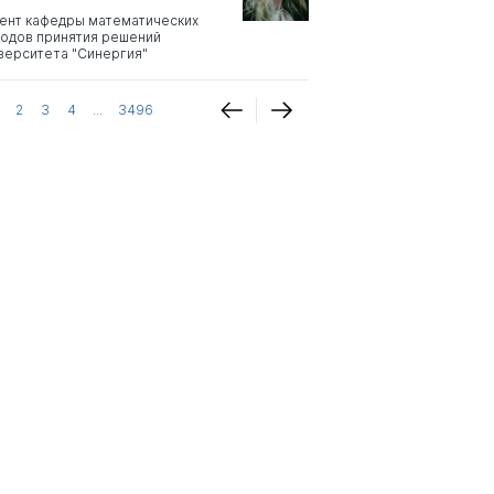
ент кафедры математических
одов принятия решений
верситета "Синергия"
2
3
4
...
3496