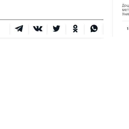
Доц
мет
Уни
1