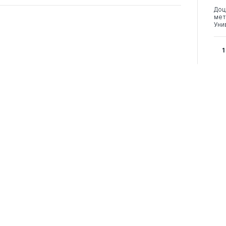
Доц
мет
Уни
1