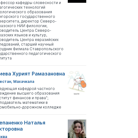
фессор кафедры словесности и
агогических технологий
ологического образования
игорского государственного
верситета, директор Северо-
казского НИИ филологии,
оводитель Центра Северо-
казских языков и культур,
оводитель Центра евразийских
ледований, старший научный
рудник Филиала Ставропольского
ударственного педагогического
титута
иева Хурият Рамазановна
естан, Махачкала
едующая кафедрой частного
еждение высшего образования
ститут финансов и права";
подаватель математики в
омобильно-дорожном колледже
епаненко Наталья
кторовна
ква