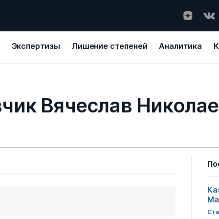
Экспертизы
Лишение степеней
Аналитика
К
чик Вячеслав Никола
По
Ка
Ма
Ста