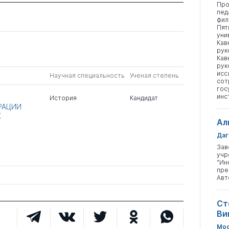
Про
пед
фил
Пят
уни
Кав
рук
Кав
рук
исс
Научная специальность
Ученая степень
сот
гос
инс
История
Кандидат
РАЦИИ
Х
Ал
Даг
Зав
учр
"Ин
пре
Авт
Ст
Ви
Мос