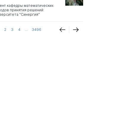
ент кафедры математических
одов принятия решений
верситета "Синергия"
2
3
4
...
3496