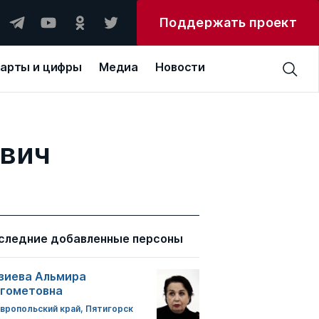
Поддержать проект
арты и цифры
Медиа
Новости
евич
следние добавленные персоны
зиева Альмира
гометовна
вропольский край, Пятигорск