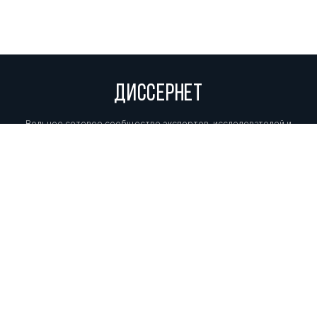
ДИССЕРНЕТ
Вольное сетевое сообщество экспертов, исследователей и
репортеров, посвящающих свой труд разоблачениям мошенников,
фальсификаторов и лжецов. Пишите нам на
info@dissernet.org.
Поддержать проект
МЫ В СОЦСЕТЯХ
© Вольное сетевое сообщество
«Диссернет». 2013—2026