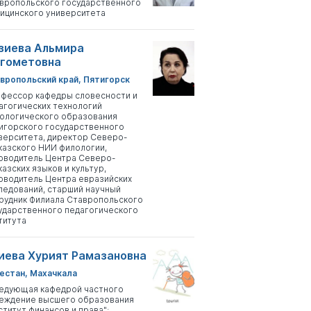
вропольского государственного
ицинского университета
зиева Альмира
гометовна
вропольский край, Пятигорск
фессор кафедры словесности и
агогических технологий
ологического образования
игорского государственного
верситета, директор Северо-
казского НИИ филологии,
оводитель Центра Северо-
казских языков и культур,
оводитель Центра евразийских
ледований, старший научный
рудник Филиала Ставропольского
ударственного педагогического
титута
иева Хурият Рамазановна
естан, Махачкала
едующая кафедрой частного
еждение высшего образования
ститут финансов и права";