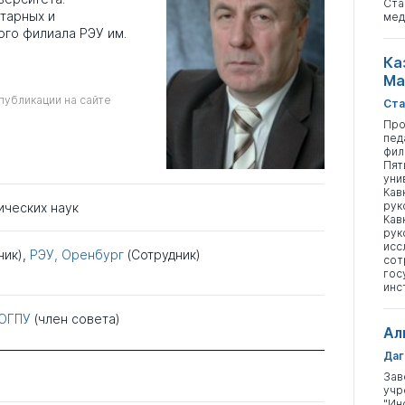
Ста
тарных и
мед
го филиала РЭУ им.
Ка
Ма
публикации на сайте
Ста
Про
пед
фил
Пят
уни
Кав
рук
ических наук
Кав
рук
исс
ник),
РЭУ, Оренбург
(Сотрудник)
сот
гос
инс
ОГПУ
(член совета)
Ал
Даг
Зав
учр
"Ин