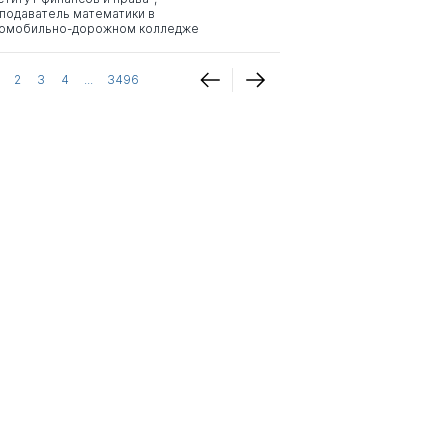
подаватель математики в
омобильно-дорожном колледже
2
3
4
...
3496