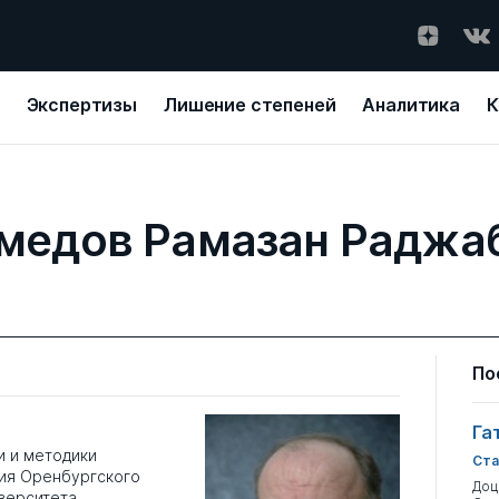
Экспертизы
Лишение степеней
Аналитика
К
медов Рамазан Раджа
По
Га
 и методики
Ста
ия Оренбургского
Доц
верситета.