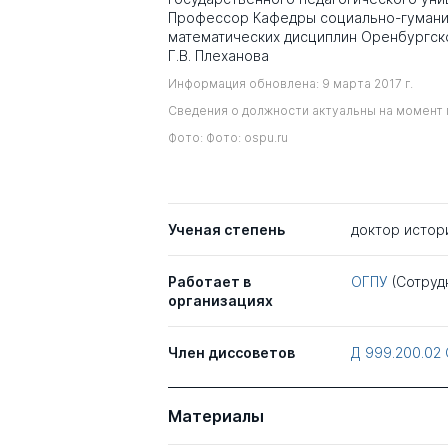
Профессор Кафедры социально-гумани
математических дисциплин Оренбургско
Г.В. Плеханова
Информация обновлена: 9 марта 2017 г.
Сведения о должности актуальны на момент 
Фото: Фото: ospu.ru
Ученая степень
доктор истор
Работает в
ОГПУ
(Сотруд
организациях
Член диссоветов
Д 999.200.02
Материалы