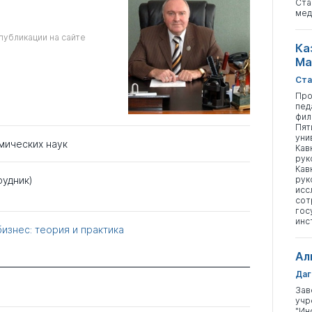
Ста
мед
публикации на сайте
Ка
Ма
Ста
Про
пед
фил
Пят
уни
мических наук
Кав
рук
Кав
рук
рудник)
исс
сот
гос
инс
изнес: теория и практика
Ал
Даг
Зав
учр
"Ин