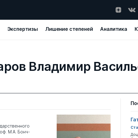
Экспертизы
Лишение степеней
Аналитика
К
аров Владимир Василь
По
Га
дарственного
Ста
ф. М.А. Бонч-
Доц