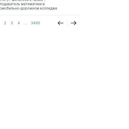
подаватель математики в
омобильно-дорожном колледже
2
3
4
...
3496