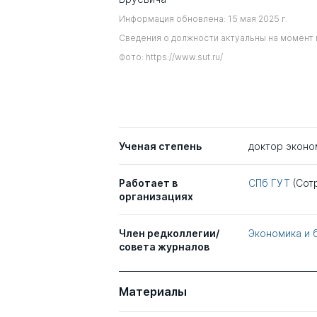
Информация обновлена: 15 мая 2025 г.
Сведения о должности актуальны на момент 
Фото: https://www.sut.ru/
Ученая степень
доктор эконо
Работает в
СПб ГУТ
(Сот
организациях
Член редколлегии/
Экономика и б
совета журналов
Материалы