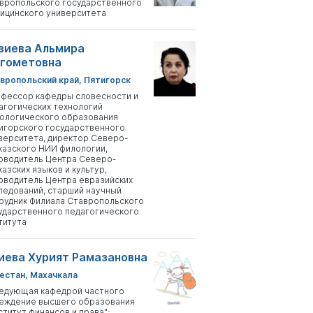
вропольского государственного
ицинского университета
зиева Альмира
гометовна
вропольский край, Пятигорск
фессор кафедры словесности и
агогических технологий
ологического образования
игорского государственного
верситета, директор Северо-
казского НИИ филологии,
оводитель Центра Северо-
казских языков и культур,
оводитель Центра евразийских
ледований, старший научный
рудник Филиала Ставропольского
ударственного педагогического
титута
иева Хурият Рамазановна
естан, Махачкала
едующая кафедрой частного
еждение высшего образования
ститут финансов и права";