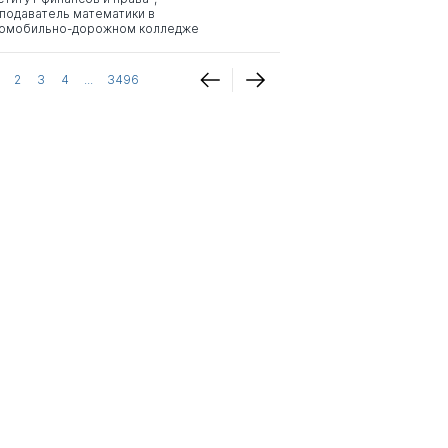
подаватель математики в
омобильно-дорожном колледже
2
3
4
...
3496