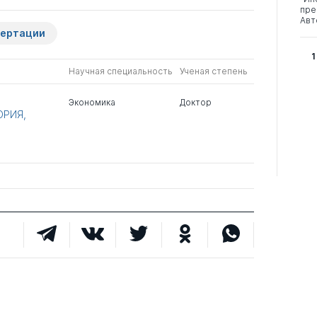
пре
Авт
сертации
1
Научная специальность
Ученая степень
Экономика
Доктор
ОРИЯ,