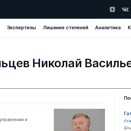
Экспертизы
Лишение степеней
Аналитика
К
ьцев Николай Василь
По
Га
управления и
Ста
Доц