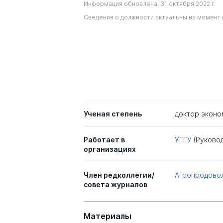
Информация обновлена: 31 октября 2022 г.
Сведения о должности актуальны на момент 
Ученая степень
доктор эконо
Работает в
УГГУ
(Руково
организациях
Член редколлегии/
Агропродовол
совета журналов
Материалы