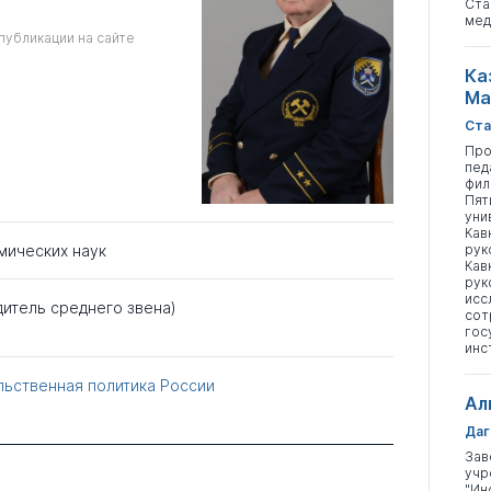
Ста
мед
публикации на сайте
Ка
Ма
Ста
Про
пед
фил
Пят
уни
Кав
рук
мических наук
Кав
рук
исс
дитель среднего звена)
сот
гос
инс
ьственная политика России
Ал
Даг
Зав
учр
"Ин