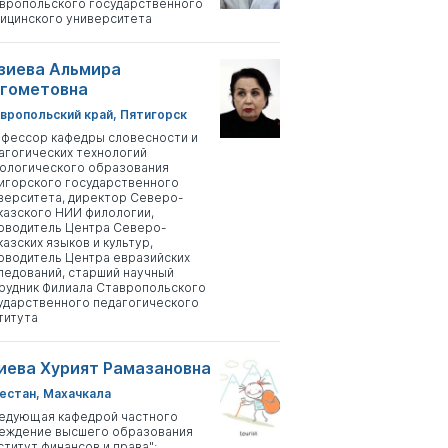
вропольского государственного
ицинского университета
зиева Альмира
гометовна
вропольский край, Пятигорск
фессор кафедры словесности и
агогических технологий
ологического образования
игорского государственного
верситета, директор Северо-
казского НИИ филологии,
оводитель Центра Северо-
казских языков и культур,
оводитель Центра евразийских
ледований, старший научный
рудник Филиала Ставропольского
ударственного педагогического
титута
иева Хурият Рамазановна
естан, Махачкала
едующая кафедрой частного
еждение высшего образования
ститут финансов и права";