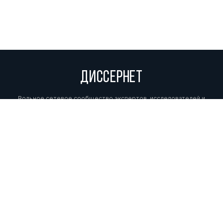
ДИССЕРНЕТ
Вольное сетевое сообщество экспертов, исследователей и
репортеров, посвящающих свой труд разоблачениям мошенников,
фальсификаторов и лжецов. Пишите нам на
info@dissernet.org.
Поддержать проект
МЫ В СОЦСЕТЯХ
© Вольное сетевое сообщество
«Диссернет». 2013—2026