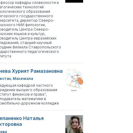
фессор кафедры словесности и
агогических технологий
ологического образования
игорского государственного
верситета, директор Северо-
казского НИИ филологии,
оводитель Центра Северо-
казских языков и культур,
оводитель Центра евразийских
ледований, старший научный
рудник Филиала Ставропольского
ударственного педагогического
титута
иева Хурият Рамазановна
естан, Махачкала
едующая кафедрой частного
еждение высшего образования
ститут финансов и права";
подаватель математики в
омобильно-дорожном колледже
епаненко Наталья
кторовна
ква