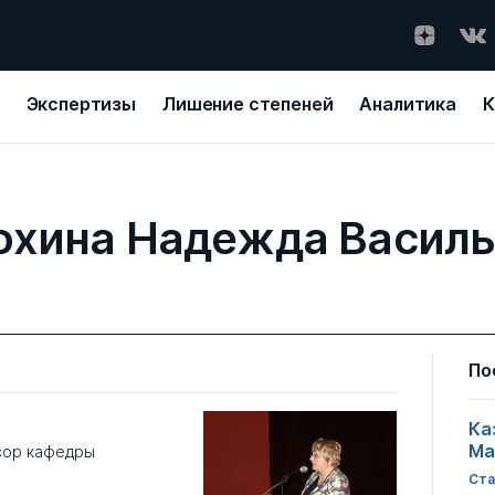
Экспертизы
Лишение степеней
Аналитика
К
охина Надежда Василь
По
Ка
Ма
сор кафедры
Ста