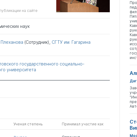
Про
пед
публикации на сайте
фил
Пят
уни
Кав
мических наук
рук
Кав
рук
 Плеханова
(Сотрудник),
СГТУ им. Гагарина
исс
сот
гос
инс
товского государственного социально-
го университета
Ал
Даг
Зав
учр
"Ин
пре
Авт
Ст
Ученая степень
Принимал участие как
Ви
Мос