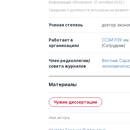
Информация обновлена: 31 октября 2022 г.
Сведения о должности актуальны на момент 
Ученая степень
доктор эконо
Работает в
ССЭИ РЭУ им.
организациях
(Сотрудник)
Член редколлегии/
Вестник Сара
совета журналов
экономическо
Материалы
Чужие диссертации
Имя автора