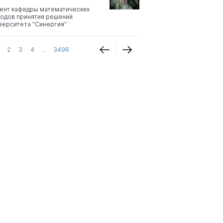
ент кафедры математических
одов принятия решений
верситета "Синергия"
2
3
4
...
3496