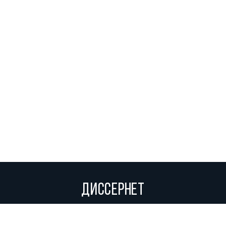
ДИССЕРНЕТ
Вольное сетевое сообщество экспертов, исследователей и
репортеров, посвящающих свой труд разоблачениям мошенников,