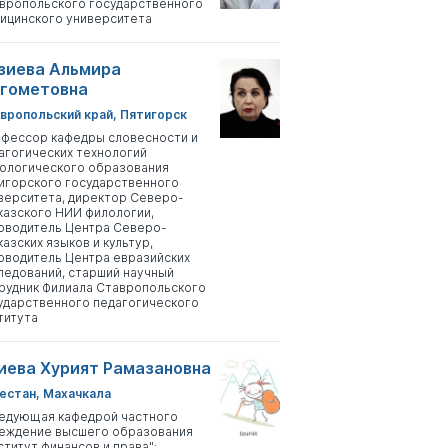
вропольского государственного
ицинского университета
зиева Альмира
гометовна
вропольский край, Пятигорск
фессор кафедры словесности и
агогических технологий
ологического образования
игорского государственного
верситета, директор Северо-
казского НИИ филологии,
оводитель Центра Северо-
казских языков и культур,
оводитель Центра евразийских
ледований, старший научный
рудник Филиала Ставропольского
ударственного педагогического
титута
иева Хурият Рамазановна
естан, Махачкала
едующая кафедрой частного
еждение высшего образования
ститут финансов и права";