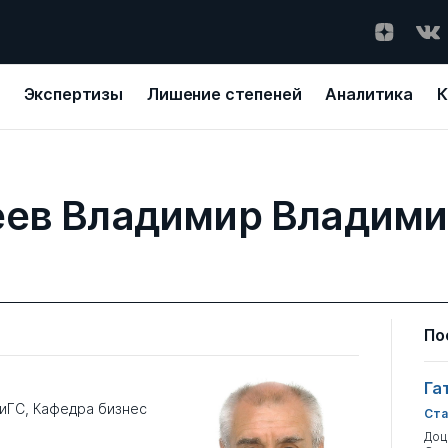
Экспертизы
Лишение степеней
Аналитика
К
ев Владимир Владим
По
Га
иГС, Кафедра бизнес
Ста
Доц