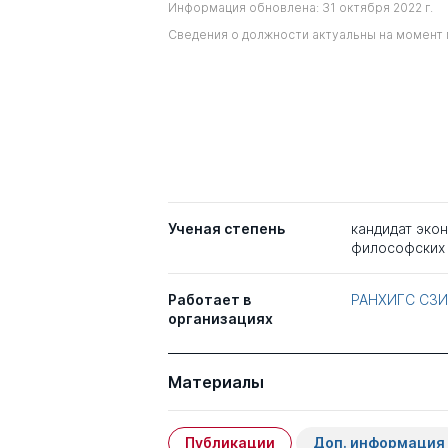
Информация обновлена: 31 октября 2022 г.
Сведения о должности актуальны на момент 
Ученая степень
кандидат эко
философских 
Работает в
РАНХИГС СЗИ
организациях
Материалы
Публикации
Доп. информация