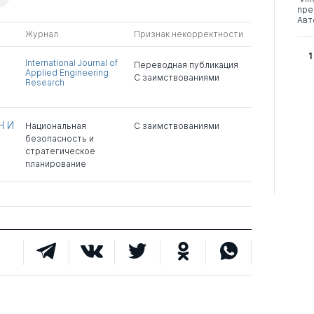
пре
Авт
Журнал
Признак некорректности
1
International Journal of
Переводная публикация
Applied Engineering
C заимствованиями
Research
Н И
Национальная
C заимствованиями
безопасность и
стратегическое
планирование