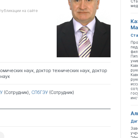
Ста
мед
публикации на сайте
Ка
Ма
Ста
Про
пед
фил
Пят
уни
Кав
номических наук
,
доктор технических наук
,
доктор
рук
Кав
наук
рук
исс
сот
У
(Сотрудник),
СПбГЭУ
(Сотрудник)
гос
инс
Ал
Даг
Зав
учр
"Ин