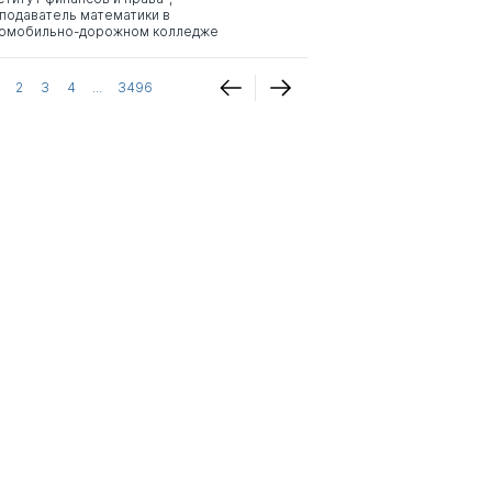
подаватель математики в
омобильно-дорожном колледже
2
3
4
...
3496