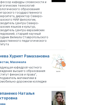
фессор кафедры словесности и
агогических технологий
ологического образования
игорского государственного
верситета, директор Северо-
казского НИИ филологии,
оводитель Центра Северо-
казских языков и культур,
оводитель Центра евразийских
ледований, старший научный
рудник Филиала Ставропольского
ударственного педагогического
титута
иева Хурият Рамазановна
естан, Махачкала
едующая кафедрой частного
еждение высшего образования
ститут финансов и права";
подаватель математики в
омобильно-дорожном колледже
епаненко Наталья
кторовна
ква