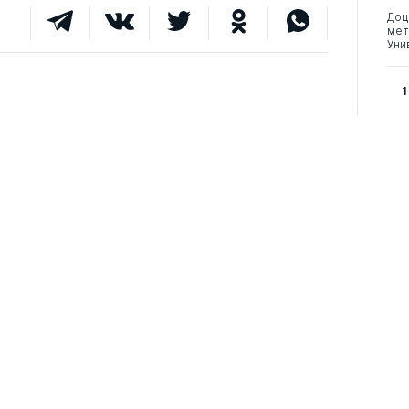
Доц
мет
Уни
1