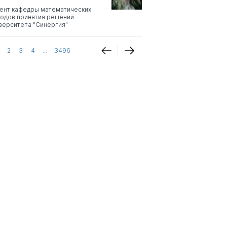
ент кафедры математических
одов принятия решений
верситета "Синергия"
2
3
4
...
3496