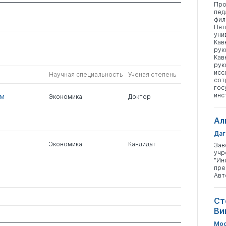
Про
пед
фил
Пят
уни
Кав
рук
Кав
рук
исс
Научная специальность
Ученая степень
сот
гос
инс
ым
Экономика
Доктор
Ал
Даг
Экономика
Кандидат
Зав
учр
"Ин
пре
Авт
Ст
Ви
Мос