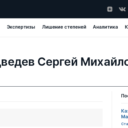
Экспертизы
Лишение степеней
Аналитика
К
ведев Сергей Михайл
По
Ка
Ма
Ста