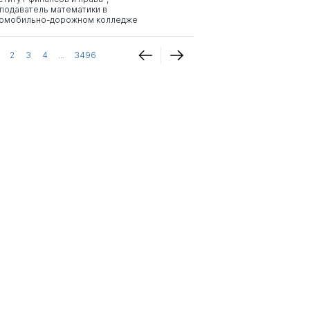
подаватель математики в
омобильно-дорожном колледже
2
3
4
...
3496