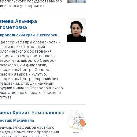
вропольского государственного
ицинского университета
зиева Альмира
гометовна
вропольский край, Пятигорск
фессор кафедры словесности и
агогических технологий
ологического образования
игорского государственного
верситета, директор Северо-
казского НИИ филологии,
оводитель Центра Северо-
казских языков и культур,
оводитель Центра евразийских
ледований, старший научный
рудник Филиала Ставропольского
ударственного педагогического
титута
иева Хурият Рамазановна
естан, Махачкала
едующая кафедрой частного
еждение высшего образования
ститут финансов и права";