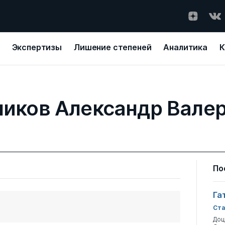
Экспертизы
Лишение степеней
Аналитика
К
иков Александр Вале
По
Га
Ста
Доц