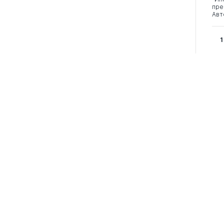
пре
Авт
1