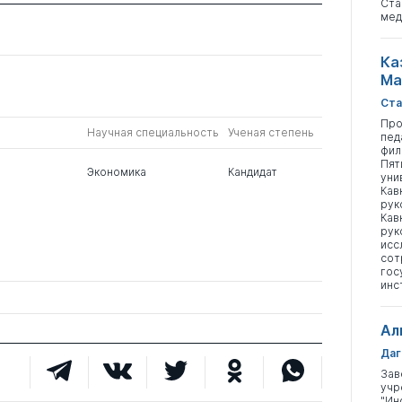
Ста
мед
Ка
Ма
Ста
Про
Научная специальность
Ученая степень
пед
фил
Пят
Экономика
Кандидат
уни
Кав
рук
Кав
рук
исс
сот
гос
инс
Ал
Даг
Зав
учр
"Ин