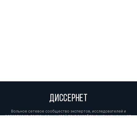
ДИССЕРНЕТ
Вольное сетевое сообщество экспертов, исследователей и
репортеров, посвящающих свой труд разоблачениям мошенников,
фальсификаторов и лжецов. Пишите нам на
info@dissernet.org.
Поддержать проект