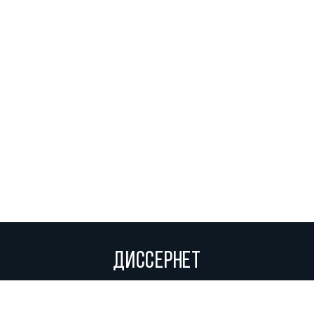
ДИССЕРНЕТ
Вольное сетевое сообщество экспертов, исследователей и
репортеров, посвящающих свой труд разоблачениям мошенников,
фальсификаторов и лжецов. Пишите нам на
info@dissernet.org.