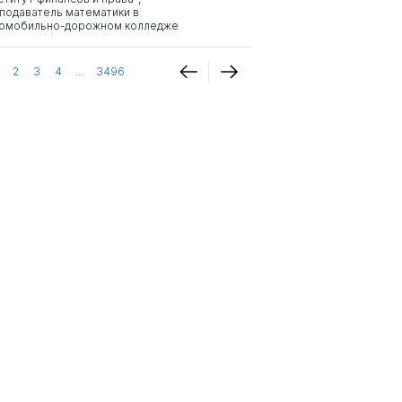
подаватель математики в
омобильно-дорожном колледже
2
3
4
...
3496