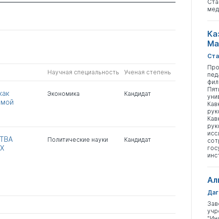
Ста
мед
Ка
Ма
Ста
Про
Научная специальность
Ученая степень
пед
фил
Пят
как
Экономика
Кандидат
уни
емой
Кав
рук
Кав
рук
исс
ТВА
Политические науки
Кандидат
сот
Х
гос
инс
Ал
Даг
Зав
учр
"Ин