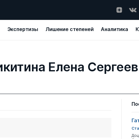
Экспертизы
Лишение степеней
Аналитика
К
икитина Елена Сергеев
По
Га
Ста
Доц