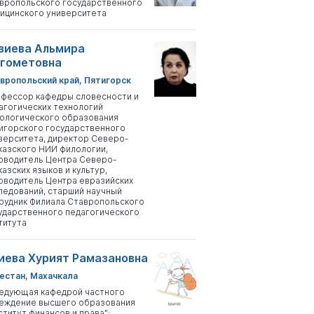
вропольского государственного
ицинского университета
зиева Альмира
гометовна
вропольский край, Пятигорск
фессор кафедры словесности и
агогических технологий
ологического образования
игорского государственного
верситета, директор Северо-
казского НИИ филологии,
оводитель Центра Северо-
казских языков и культур,
оводитель Центра евразийских
ледований, старший научный
рудник Филиала Ставропольского
ударственного педагогического
титута
иева Хурият Рамазановна
естан, Махачкала
едующая кафедрой частного
еждение высшего образования
ститут финансов и права";