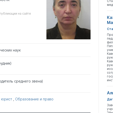
Ста
мед
публикации на сайте
Ка
Ма
Ста
Про
пед
фил
Пят
уни
ческих наук
Кав
рук
Кав
рудник)
рук
исс
сот
гос
инс
одитель среднего звена)
Ал
 юрист
,
Образование и право
Даг
Зав
учр
"Ин