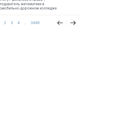
подаватель математики в
омобильно-дорожном колледже
2
3
4
...
3496