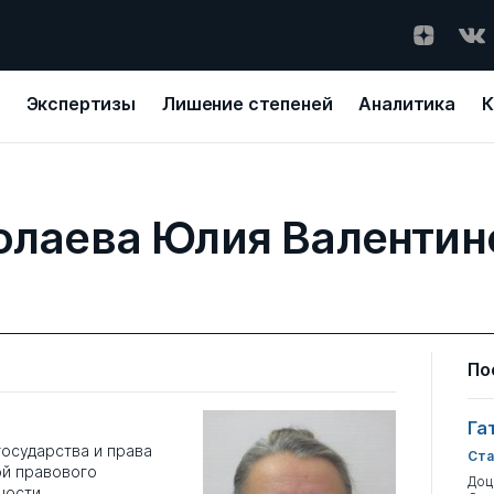
Экспертизы
Лишение степеней
Аналитика
К
олаева Юлия Валентин
По
Га
государства и права
Ста
ой правового
Доц
ности.