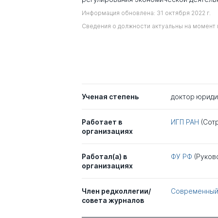
Информация обновлена: 31 октября 2022 г.
Сведения о должности актуальны на момент 
Ученая степень
доктор юриди
Работает в
ИГП РАН
(Сот
организациях
Работал(а) в
ФУ РФ
(Руков
организациях
Член редколлегии/
Современный
совета журналов