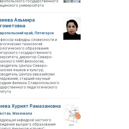
вропольского государственного
ицинского университета
зиева Альмира
гометовна
вропольский край, Пятигорск
фессор кафедры словесности и
агогических технологий
ологического образования
игорского государственного
верситета, директор Северо-
казского НИИ филологии,
оводитель Центра Северо-
казских языков и культур,
оводитель Центра евразийских
ледований, старший научный
рудник Филиала Ставропольского
ударственного педагогического
титута
иева Хурият Рамазановна
естан, Махачкала
едующая кафедрой частного
еждение высшего образования
ститут финансов и права";