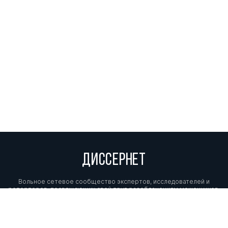
ДИССЕРНЕТ
Вольное сетевое сообщество экспертов, исследователей и
репортеров, посвящающих свой труд разоблачениям мошенников,
фальсификаторов и лжецов. Пишите нам на
info@dissernet.org.
Поддержать проект