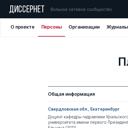
ДИССЕРНЕТ
Вольное сетевое сообщество
О проекте
Персоны
Организации
Журналы
П
Общая информация
Свердловская обл., Екатеринбург
Доцент кафедры гидравлики Уральског
университета имени первого Президент
Ельцина (2011)