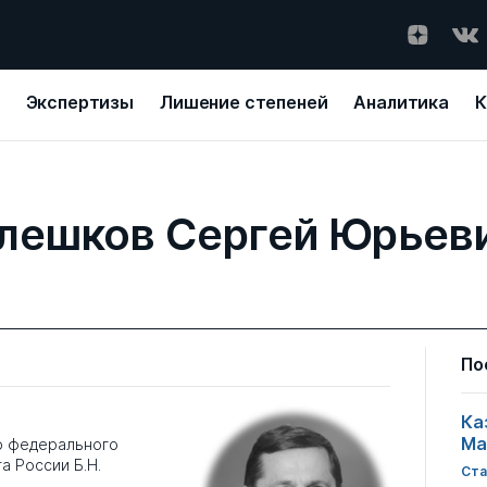
Экспертизы
Лишение степеней
Аналитика
К
лешков Сергей Юрьев
По
Ка
Ма
о федерального
а России Б.Н.
Ста