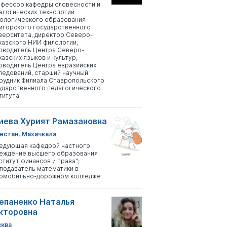
фессор кафедры словесности и
агогических технологий
ологического образования
игорского государственного
верситета, директор Северо-
казского НИИ филологии,
оводитель Центра Северо-
казских языков и культур,
оводитель Центра евразийских
ледований, старший научный
рудник Филиала Ставропольского
ударственного педагогического
титута
иева Хурият Рамазановна
естан, Махачкала
едующая кафедрой частного
еждение высшего образования
ститут финансов и права";
подаватель математики в
омобильно-дорожном колледже
епаненко Наталья
кторовна
ква