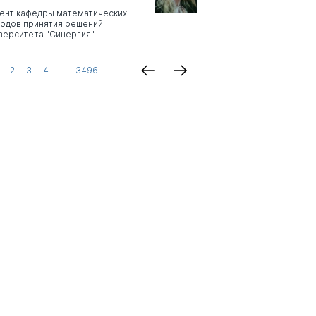
ент кафедры математических
одов принятия решений
верситета "Синергия"
2
3
4
...
3496