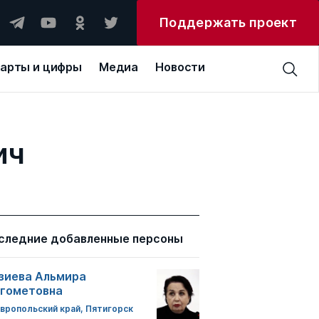
Поддержать проект
арты и цифры
Медиа
Новости
ич
следние добавленные персоны
зиева Альмира
гометовна
вропольский край, Пятигорск