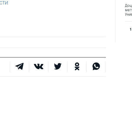
СТИ
Доц
мет
Уни
1