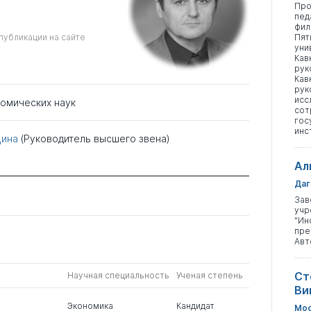
Про
пед
фил
публикации на сайте
Пят
уни
Кав
рук
Кав
рук
исс
номических наук
сот
гос
инс
цина
(Руководитель высшего звена)
Ал
Даг
Зав
учр
"Ин
пре
Авт
Ст
Научная специальность
Ученая степень
Ви
Экономика
Кандидат
Мос