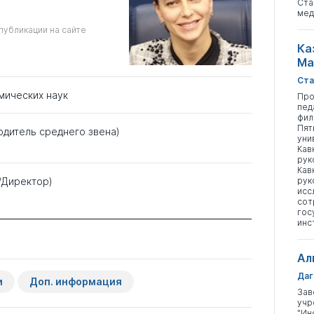
Ста
мед
публикации на сайте
Ка
Ма
Ста
мических наук
Про
пед
фил
Пят
одитель среднего звена)
уни
Кав
рук
Кав
/Директор)
рук
исс
сот
гос
инс
Ал
Даг
и
Доп. информация
Зав
учр
"Ин