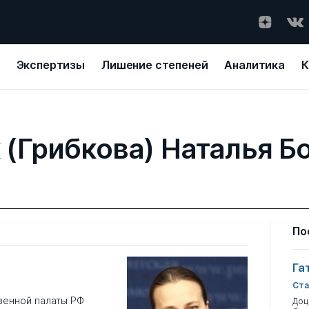
Экспертизы
Лишение степеней
Аналитика
К
 (Грибкова) Наталья Б
По
Га
Ста
венной палаты РФ
Доц