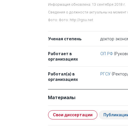
Информация обновлена: 13 сентября 2018 г.
Сведения о должности актуальны на момент 
Фото: Фото: http://rgsu.net
Ученая степень
доктор эконо
Работает в
ОП РФ
(Руков
организациях
Работал(а) в
РГСУ
(Ректор
организациях
Материалы
Свои диссертации
Публикаци