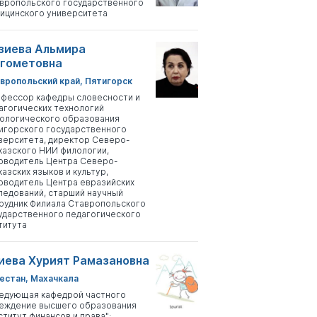
вропольского государственного
ицинского университета
зиева Альмира
гометовна
вропольский край, Пятигорск
фессор кафедры словесности и
агогических технологий
ологического образования
игорского государственного
верситета, директор Северо-
казского НИИ филологии,
оводитель Центра Северо-
казских языков и культур,
оводитель Центра евразийских
ледований, старший научный
рудник Филиала Ставропольского
ударственного педагогического
титута
иева Хурият Рамазановна
естан, Махачкала
едующая кафедрой частного
еждение высшего образования
ститут финансов и права";