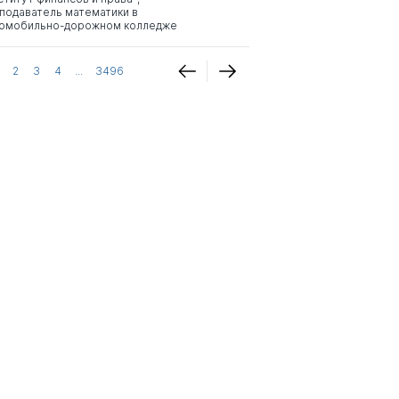
подаватель математики в
омобильно-дорожном колледже
2
3
4
...
3496