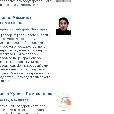
вропольского государственного
ицинского университета
зиева Альмира
гометовна
вропольский край, Пятигорск
фессор кафедры словесности и
агогических технологий
ологического образования
игорского государственного
верситета, директор Северо-
казского НИИ филологии,
оводитель Центра Северо-
казских языков и культур,
оводитель Центра евразийских
ледований, старший научный
рудник Филиала Ставропольского
ударственного педагогического
титута
иева Хурият Рамазановна
естан, Махачкала
едующая кафедрой частного
еждение высшего образования
ститут финансов и права";