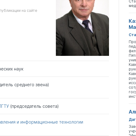
Ста
мед
публикации на сайте
Ка
Ма
Ста
Про
пед
фил
Пят
уни
Кав
ческих наук
рук
Кав
рук
исс
дитель среднего звена)
сот
гос
инс
ЛГТУ
(председатель совета)
Ал
Даг
вления и информационные технологии
Зав
учр
"Ин