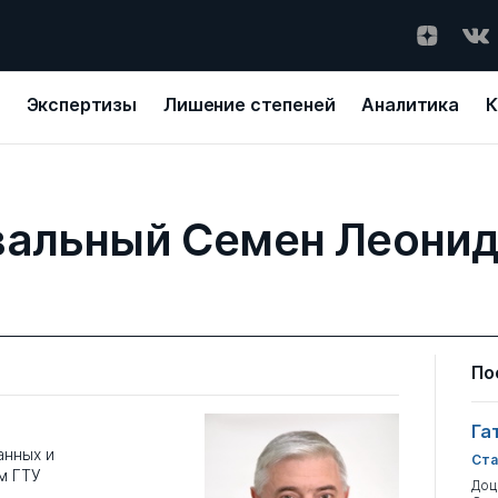
Экспертизы
Лишение степеней
Аналитика
К
альный Семен Леони
По
Га
анных и
Ста
м ГТУ
Доц