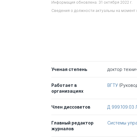
Информация обновлена: 31 октября 2022 г.
Сведения о должности актуальны на момент 
Ученая степень
доктор техни
Работает в
ВГТУ
(Руково
организациях
Член диссоветов
Д 999.109.03
Главный редактор
Системы упра
журналов