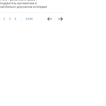
подаватель математики в
омобильно-дорожном колледже
2
3
4
...
3496