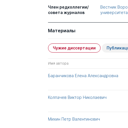
Член редколлегии/
Вестник Воро
совета журналов
университета
Материалы
Чужие диссертации
Публикац
Имя автора
Баранчикова Елена Александровна
Колпачев Виктор Николаевич
Михин Петр Валентинович