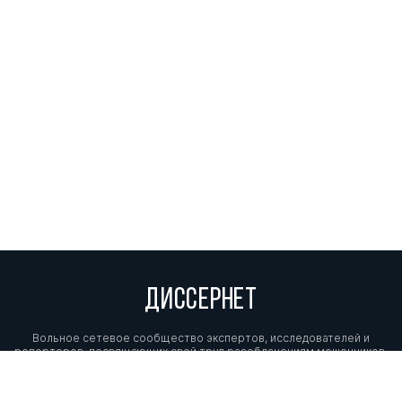
ДИССЕРНЕТ
Вольное сетевое сообщество экспертов, исследователей и
репортеров, посвящающих свой труд разоблачениям мошенников,
фальсификаторов и лжецов. Пишите нам на
info@dissernet.org.