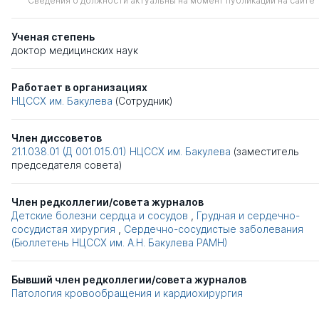
Сведения о должности актуальны на момент публикации на сайте
Ученая степень
доктор медицинских наук
Работает в организациях
НЦССХ им. Бакулева
(Сотрудник)
Член диссоветов
21.1.038.01 (Д 001.015.01)
НЦССХ им. Бакулева
(заместитель
председателя совета)
Член редколлегии/совета журналов
Детские болезни сердца и сосудов
,
Грудная и сердечно-
сосудистая хирургия
,
Сердечно-сосудистые заболевания
(Бюллетень НЦССХ им. А.Н. Бакулева РАМН)
Бывший член редколлегии/совета журналов
Патология кровообращения и кардиохирургия