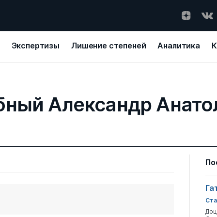
Экспертизы
Лишение степеней
Аналитика
К
бный Александр Анато
По
Га
Ста
Доц