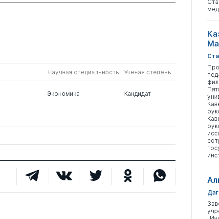
Ста
мед
Ка
Ма
Ста
Про
Научная специальность
Ученая степень
пед
фил
Пят
Экономика
Кандидат
уни
Кав
рук
Кав
рук
исс
сот
гос
инс
Ал
Даг
Зав
учр
"Ин