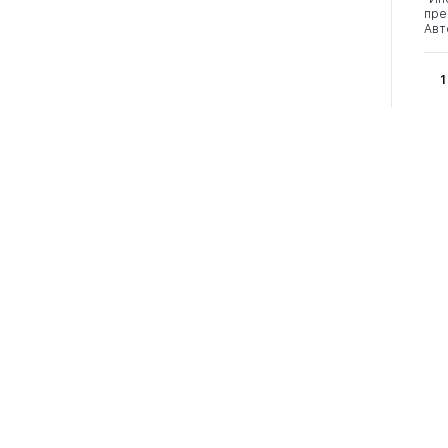
пре
Авт
1