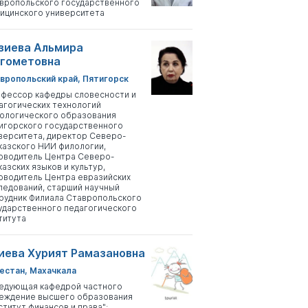
вропольского государственного
ицинского университета
зиева Альмира
гометовна
вропольский край, Пятигорск
фессор кафедры словесности и
агогических технологий
ологического образования
игорского государственного
верситета, директор Северо-
казского НИИ филологии,
оводитель Центра Северо-
казских языков и культур,
оводитель Центра евразийских
ледований, старший научный
рудник Филиала Ставропольского
ударственного педагогического
титута
иева Хурият Рамазановна
естан, Махачкала
едующая кафедрой частного
еждение высшего образования
ститут финансов и права";