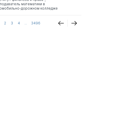
подаватель математики в
омобильно-дорожном колледже
2
3
4
...
3496