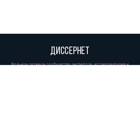
ДИССЕРНЕТ
Вольное сетевое сообщество экспертов, исследователей и
репортеров, посвящающих свой труд разоблачениям мошенников,
фальсификаторов и лжецов. Пишите нам на
info@dissernet.org.
Поддержать проект
МЫ В СОЦСЕТЯХ
© Вольное сетевое сообщество