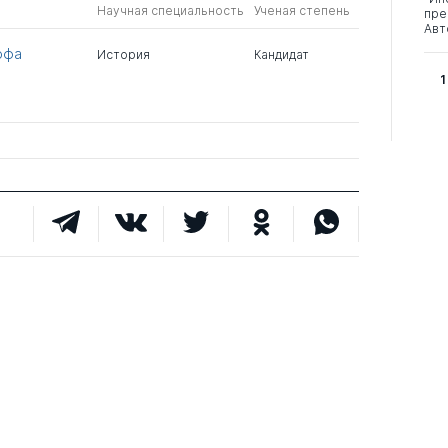
Научная специальность
Ученая степень
пре
Авт
офа
История
Кандидат
1