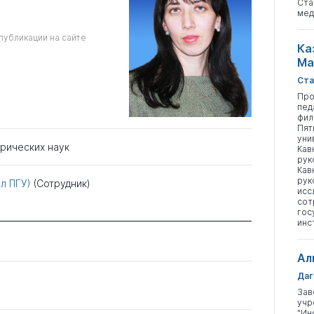
Ста
мед
публикации на сайте
Ка
Ма
Ста
Про
пед
фил
Пят
уни
орических наук
Кав
рук
Кав
рук
л ПГУ)
(Сотрудник)
исс
сот
гос
инс
Ал
Даг
Зав
учр
"Ин