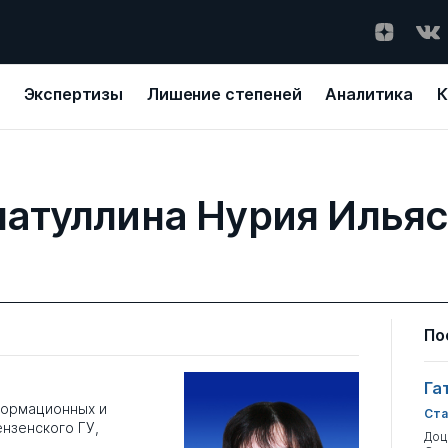
Экспертизы
Лишение степеней
Аналитика
К
атуллина Нурия Илья
По
Га
формационных и
Ста
ензенского ГУ,
Доц