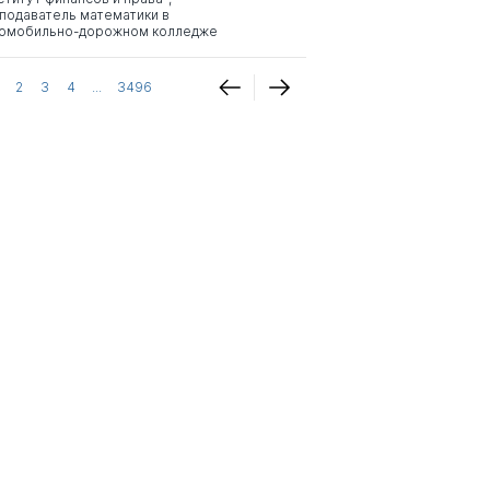
подаватель математики в
омобильно-дорожном колледже
2
3
4
...
3496