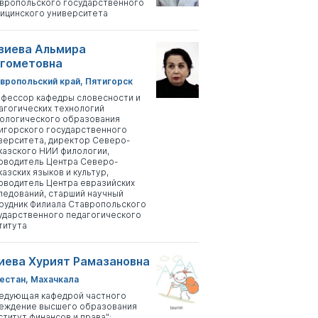
вропольского государственного
ицинского университета
зиева Альмира
гометовна
вропольский край, Пятигорск
фессор кафедры словесности и
агогических технологий
ологического образования
игорского государственного
верситета, директор Северо-
казского НИИ филологии,
оводитель Центра Северо-
казских языков и культур,
оводитель Центра евразийских
ледований, старший научный
рудник Филиала Ставропольского
ударственного педагогического
титута
иева Хурият Рамазановна
естан, Махачкала
едующая кафедрой частного
еждение высшего образования
ститут финансов и права";