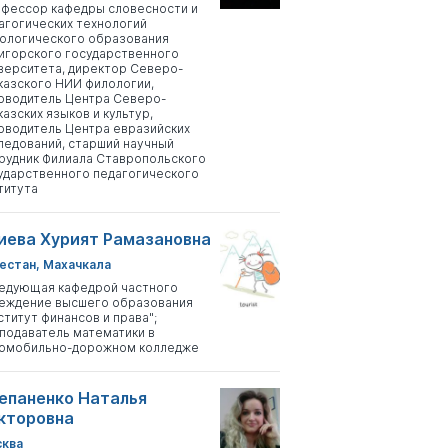
фессор кафедры словесности и
агогических технологий
ологического образования
игорского государственного
верситета, директор Северо-
казского НИИ филологии,
оводитель Центра Северо-
казских языков и культур,
оводитель Центра евразийских
ледований, старший научный
рудник Филиала Ставропольского
ударственного педагогического
титута
иева Хурият Рамазановна
естан, Махачкала
едующая кафедрой частного
еждение высшего образования
ститут финансов и права";
подаватель математики в
омобильно-дорожном колледже
епаненко Наталья
кторовна
ква