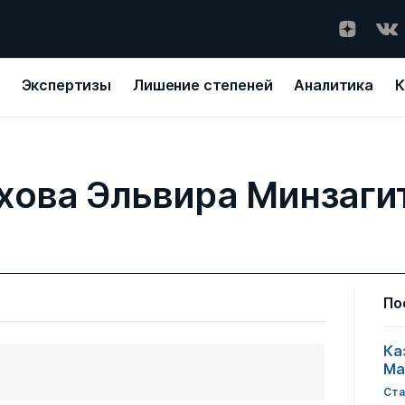
Экспертизы
Лишение степеней
Аналитика
К
хова Эльвира Минзаги
По
Ка
Ма
Ста