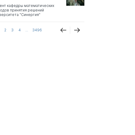
ент кафедры математических
одов принятия решений
верситета "Синергия"
2
3
4
...
3496