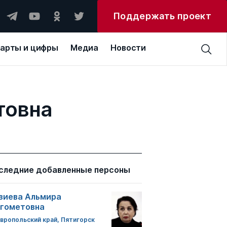
Поддержать проект
арты и цифры
Медиа
Новости
товна
следние добавленные персоны
зиева Альмира
гометовна
вропольский край, Пятигорск