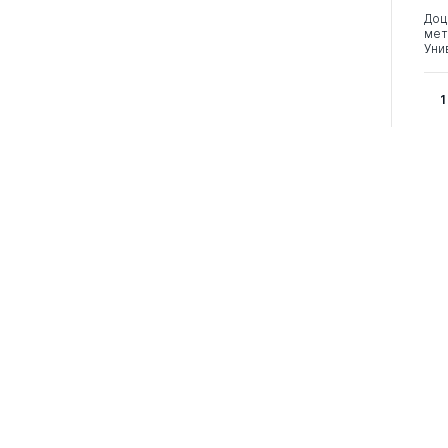
Доц
мет
Уни
1