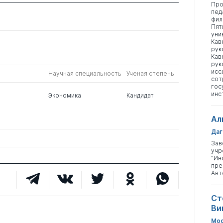
Про
пед
фил
Пят
уни
Кав
рук
Кав
рук
исс
Научная специальность
Ученая степень
сот
гос
инс
Экономика
Кандидат
Ал
Даг
Зав
учр
"Ин
пре
Авт
Ст
Ви
Мос