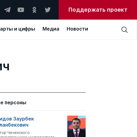
Поддержать проект
арты и цифры
Медиа
Новости
ич
е персоны
идов Заурбек
ланбекович
тор Чеченского