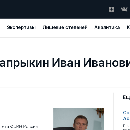
Экспертизы
Лишение степеней
Аналитика
К
апрыкин Иван Иванов
Ещ
Са
Ас
Рек
итета ФСИН России