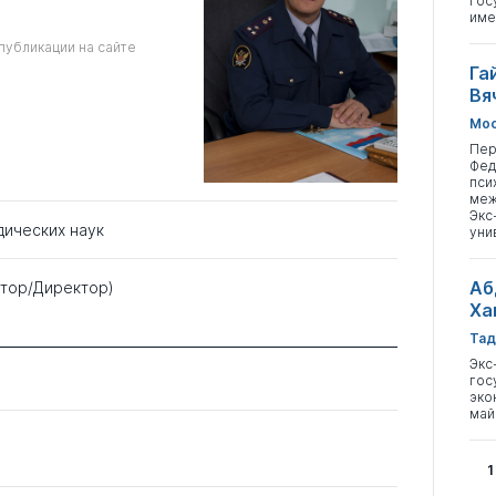
гос
име
публикации на сайте
Га
Вя
Мос
Пер
Фед
пси
меж
Экс
дических наук
уни
Аб
ктор/Директор)
Ха
Тад
Экс
гос
эко
май
1