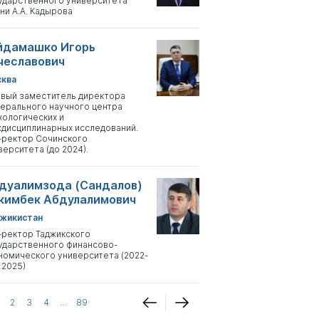
ударственного университета
ни А.А. Кадырова
йдамашко Игорь
чеславович
ква
вый заместитель директора
ерального научного центра
хологических и
дисциплинарных исследований.
-ректор Сочинского
верситета (до 2024).
дуалимзода (Сандалов)
кимбек Абдулалимович
жикистан
-ректор Таджикского
ударственного финансово-
номического университета (2022-
 2025)
2
3
4
...
89