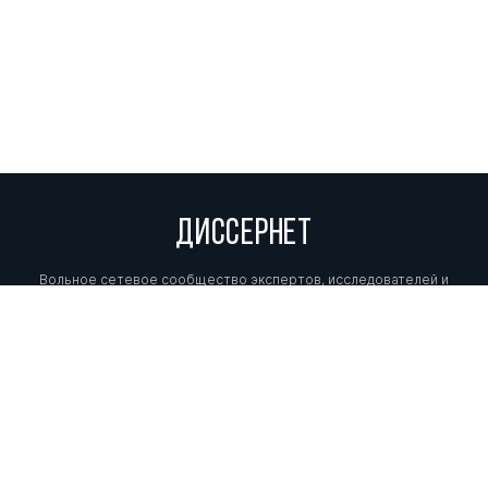
ДИССЕРНЕТ
Вольное сетевое сообщество экспертов, исследователей и
репортеров, посвящающих свой труд разоблачениям мошенников,
фальсификаторов и лжецов. Пишите нам на
info@dissernet.org.
Поддержать проект
МЫ В СОЦСЕТЯХ