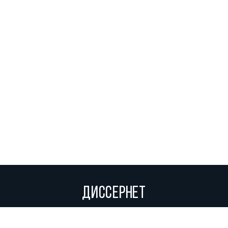
ДИССЕРНЕТ
Вольное сетевое сообщество экспертов, исследователей и
репортеров, посвящающих свой труд разоблачениям мошенников,