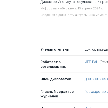
Директор Института государства и пра
Информация обновлена: 15 апреля 2024 г.
Сведения о должности актуальны на момент 
Ученая степень
доктор юриди
Работает в
ИГП РАН
(Рек
организациях
Член диссоветов
Д 002.002.05
Главный редактор
Государство 
журналов