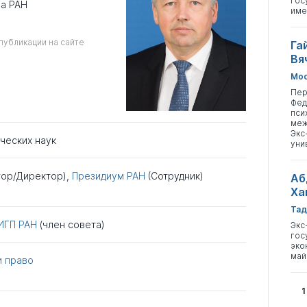
гос
ва РАН
име
публикации на сайте
Га
Вя
Мос
Пер
Фед
пси
меж
Экс
ческих наук
уни
тор/Директор),
Президиум РАН
(Сотрудник)
Аб
Ха
Тад
ИГП РАН
(член совета)
Экс
гос
эко
май
и право
1