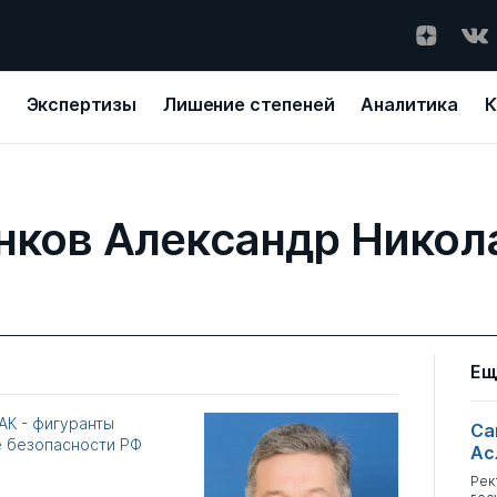
Экспертизы
Лишение степеней
Аналитика
К
нков Александр Никол
Ещ
АК - фигуранты
Са
е безопасности РФ
Ас
Рек