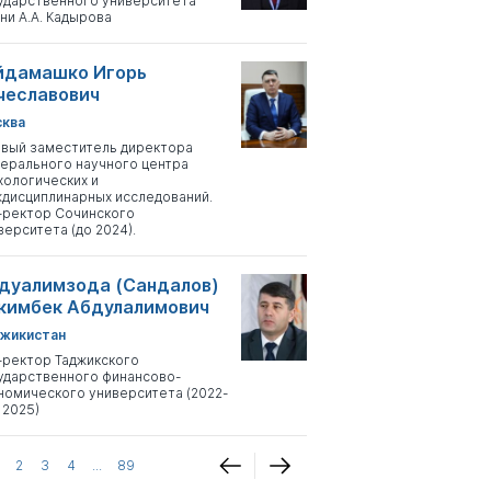
ударственного университета
ни А.А. Кадырова
йдамашко Игорь
чеславович
ква
вый заместитель директора
ерального научного центра
хологических и
дисциплинарных исследований.
-ректор Сочинского
верситета (до 2024).
дуалимзода (Сандалов)
кимбек Абдулалимович
жикистан
-ректор Таджикского
ударственного финансово-
номического университета (2022-
 2025)
2
3
4
...
89