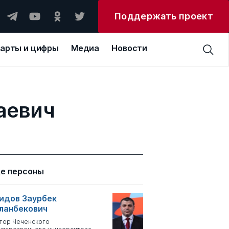
Поддержать проект
арты и цифры
Медиа
Новости
аевич
е персоны
идов Заурбек
ланбекович
тор Чеченского