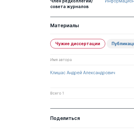
Член редколлегии/
Информацион
совета журналов
Материалы
Чужие диссертации
Публикац
Имя автора
Клишас Андрей Александрович
Всего 1
Поделиться