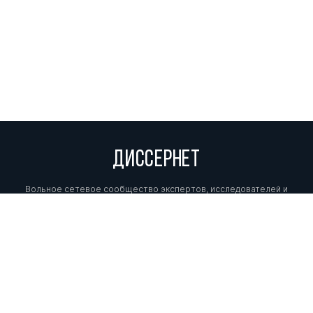
ДИССЕРНЕТ
Вольное сетевое сообщество экспертов, исследователей и
репортеров, посвящающих свой труд разоблачениям мошенников,
фальсификаторов и лжецов. Пишите нам на
info@dissernet.org.
Поддержать проект
МЫ В СОЦСЕТЯХ