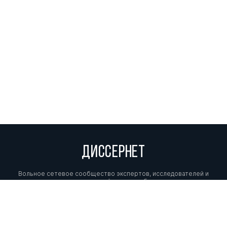
ДИССЕРНЕТ
Вольное сетевое сообщество экспертов, исследователей и
репортеров, посвящающих свой труд разоблачениям мошенников,
фальсификаторов и лжецов. Пишите нам на
info@dissernet.org.
Поддержать проект