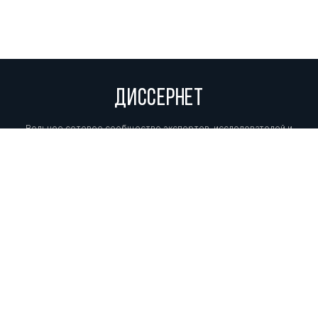
ДИССЕРНЕТ
Вольное сетевое сообщество экспертов, исследователей и
репортеров, посвящающих свой труд разоблачениям мошенников,
фальсификаторов и лжецов. Пишите нам на
info@dissernet.org.
Поддержать проект
МЫ В СОЦСЕТЯХ
© Вольное сетевое сообщество
«Диссернет». 2013—2026