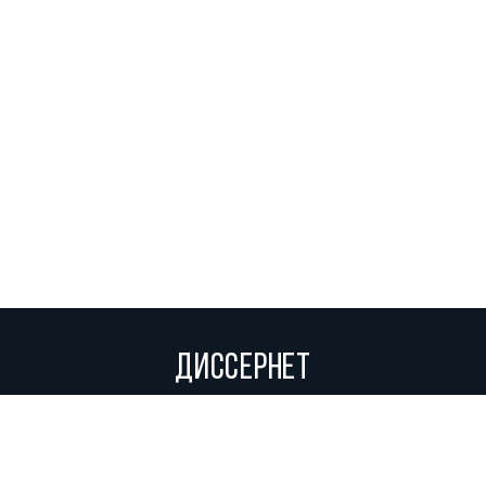
ДИССЕРНЕТ
Вольное сетевое сообщество экспертов, исследователей и
репортеров, посвящающих свой труд разоблачениям мошенников,
фальсификаторов и лжецов. Пишите нам на
info@dissernet.org.