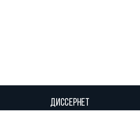
ДИССЕРНЕТ
Вольное сетевое сообщество экспертов, исследователей и
репортеров, посвящающих свой труд разоблачениям мошенников,
фальсификаторов и лжецов. Пишите нам на
info@dissernet.org.