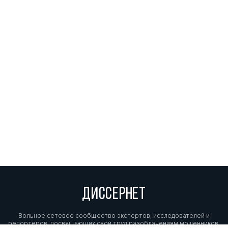
ДИССЕРНЕТ
Вольное сетевое сообщество экспертов, исследователей и
репортеров, посвящающих свой труд разоблачениям мошенников,